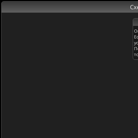
Сх
О
Е
у
П
т