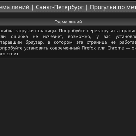
ема линий |
Санкт-Петербург
|
Прогулки по ме
Схема линий
шибка загрузки страницы. Попробуйте перезагрузить страниц
сли ошибка не исчезнет, возможно, у вас установл
старевший браузер, в котором эта страница не работае
опробуйте установить современный Firefox или Chrome — о
ого стоит.