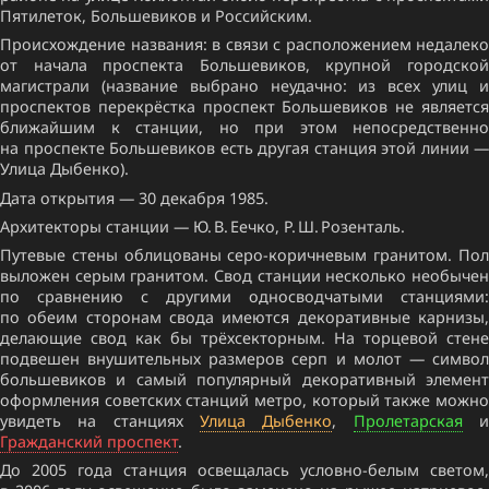
Пятилеток, Большевиков и Российским.
Происхождение названия: в связи с расположением недалеко
от начала проспекта Большевиков, крупной городской
магистрали (название выбрано неудачно: из всех улиц и
проспектов перекрёстка проспект Большевиков не является
ближайшим к станции, но при этом непосредственно
на проспекте Большевиков есть другая станция этой линии —
Улица Дыбенко).
Дата открытия — 30 декабря 1985.
Архитекторы станции — Ю. В. Еечко, Р. Ш. Розенталь.
Путевые стены облицованы серо-коричневым гранитом. Пол
выложен серым гранитом. Свод станции несколько необычен
по сравнению с другими односводчатыми станциями:
по обеим сторонам свода имеются декоративные карнизы,
делающие свод как бы трёхсекторным. На торцевой стене
подвешен внушительных размеров серп и молот — символ
большевиков и самый популярный декоративный элемент
оформления советских станций метро, который также можно
увидеть на станциях
Улица Дыбенко
,
Пролетарская
Гражданский проспект
.
До 2005 года станция освещалась условно-белым светом,