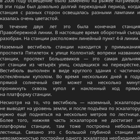
в 2006 году освещение было заменено на рыжее натриевое.
В эти годы был довольно долгий переходный период, когда
станция с разных сторон освещалась разными лампами и
казалась очень цветастой.
В течение двух лет это была конечная станция
Правобережной линии. В настоящее время оборотный съезд
разобран. На станции расположен линейный пункт 4-й линии.
Наземный вестибюль станции находится у примыкания
проспекта Пятилеток к улице Коллонтай; вопреки названию
станции, проспект Большевиков — это самая дальняя
от станции из четырёх улиц, сходящихся на перекрёстке.
Вестибюль выполнен в виде круглого здания с частично
остеклённым куполом. Во время нескольких дней в году
прямой солнечный свет может на несколько минут
проникнуть сквозь купол и наклонный ход прямо
на платформу станции.
Несмотря на то, что вестибюль — наземный, эскалаторы
не выводят на уровень земли, и после подъёма по эскалатору
нужно ещё подняться на несколько метров по лестнице.
Более того, нижняя часть эскалаторов не достигает и
платформы станции, там тоже построена небольшая
лестница. Связано это с большой глубиной станции и
невозможностью постройки одного эскалатора необходимой