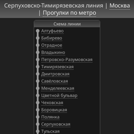
Серпуховско-Тимирязевская линия |
Москва
|
Прогулки по метро
Схема линии
Алтуфьево
Бибирево
Отрадное
Владыкино
Петровско-Разумовская
Тимирязевская
Дмитровская
Савёловская
Менделеевская
Цветной бульвар
Чеховская
Боровицкая
Полянка
Серпуховская
Тульская