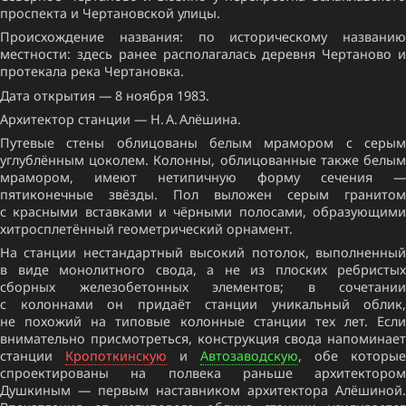
проспекта и Чертановской улицы.
Происхождение названия: по историческому названию
местности: здесь ранее располагалась деревня Чертаново и
протекала река Чертановка.
Дата открытия — 8 ноября 1983.
Архитектор станции — Н. А. Алёшина.
Путевые стены облицованы белым мрамором с серым
углублённым цоколем. Колонны, облицованные также белым
мрамором, имеют нетипичную форму сечения —
пятиконечные звёзды. Пол выложен серым гранитом
с красными вставками и чёрными полосами, образующими
хитросплетённый геометрический орнамент.
На станции нестандартный высокий потолок, выполненный
в виде монолитного свода, а не из плоских ребристых
сборных железобетонных элементов; в сочетании
с колоннами он придаёт станции уникальный облик,
не похожий на типовые колонные станции тех лет. Если
внимательно присмотреться, конструкция свода напоминает
станции
Кропоткинскую
и
Автозаводскую
, обе которые
спроектированы на полвека раньше архитектором
Душкиным — первым наставником архитектора Алёшиной.