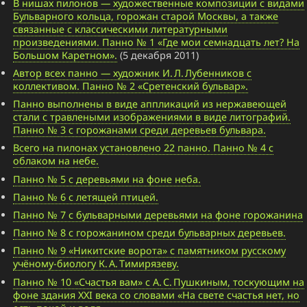
В нишах пилонов — художественные композиции с видами
Бульварного кольца, горожан старой Москвы, а также
связанные с классическими литературными
произведениями. Панно № 1 «Где мои семнадцать лет? На
Большом Каретном».
(5 декабря 2011)
Автор всех панно — художник И. Л. Лубенников с
коллективом. Панно № 2 «Сретенский бульвар».
Панно выполнены в виде аппликаций из нержавеющей
стали с травлеными изображениями в виде литографий.
Панно № 3 с горожанами среди деревьев бульвара.
Всего на пилонах установлено 22 панно. Панно № 4 с
облаком на небе.
Панно № 5 с деревьями на фоне неба.
Панно № 6 с летящей птицей.
Панно № 7 с бульварными деревьями на фоне горожанина
Панно № 8 с горожанином среди бульварных деревьев.
Панно № 9 «Никитские ворота» с памятником русскому
учёному-биологу К. А. Тимирязеву.
Панно № 10 «Счастья вам» с А. С. Пушкиным, тоскующим на
фоне здания XXI века со словами «На свете счастья нет, но