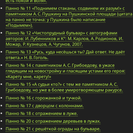
есть покой и воля».
Панно № 11 «Поднимем стаканы, содвинем их разум!» с
памятником А. С. Пушкину на Пушкинской площади (цитата
на панно не точна: у Пушкина было написание
«Подымем»).
Панно № 12 «Чистопрудный бульвар» с автографами
авторов: И. Лубенников и К°: М. Карлов, А. Родионов, И.
Можар, Р. Кузнецов, А. Чугунов, 2007.
Панно № 13 «Русь, куда несёшься ты? Дай ответ. Не даёт
ответа.» Н. В. Гоголь.
Панно № 14 с памятником А. С. Грибоедову, в ужасе
глядящим на новостройку и гласящим устами его героя:
«Карету мне, карету!»
Панно № 15 «А судьи кто?» с тем же памятником А. С.
Грибоедову, но уже в более умиротворяющем ракурсе.
Панно № 16 с горожанкой и тучкой.
Панно № 17 с дворцом с колоннами.
Панно № 18 с отражением в луже.
Панно № 20 с отражением деревьев в лужах.
Панно № 21 с решёткой ограды на бульваре.