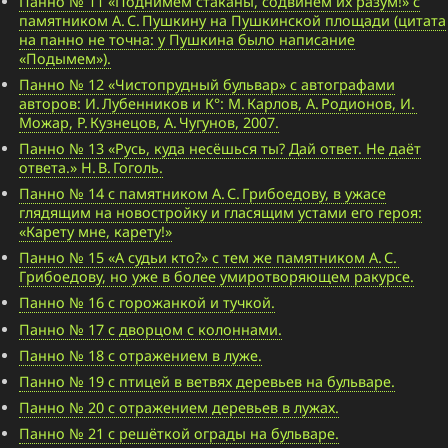
Панно № 11 «Поднимем стаканы, содвинем их разум!» с
памятником А. С. Пушкину на Пушкинской площади (цитата
на панно не точна: у Пушкина было написание
«Подымем»).
Панно № 12 «Чистопрудный бульвар» с автографами
авторов: И. Лубенников и К°: М. Карлов, А. Родионов, И.
Можар, Р. Кузнецов, А. Чугунов, 2007.
Панно № 13 «Русь, куда несёшься ты? Дай ответ. Не даёт
ответа.» Н. В. Гоголь.
Панно № 14 с памятником А. С. Грибоедову, в ужасе
глядящим на новостройку и гласящим устами его героя:
«Карету мне, карету!»
Панно № 15 «А судьи кто?» с тем же памятником А. С.
Грибоедову, но уже в более умиротворяющем ракурсе.
Панно № 16 с горожанкой и тучкой.
Панно № 17 с дворцом с колоннами.
Панно № 18 с отражением в луже.
Панно № 19 с птицей в ветвях деревьев на бульваре.
Панно № 20 с отражением деревьев в лужах.
Панно № 21 с решёткой ограды на бульваре.