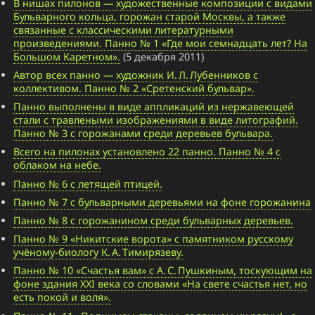
В нишах пилонов — художественные композиции с видами
Бульварного кольца, горожан старой Москвы, а также
связанные с классическими литературными
произведениями. Панно № 1 «Где мои семнадцать лет? На
Большом Каретном».
(5 декабря 2011)
Автор всех панно — художник И. Л. Лубенников с
коллективом. Панно № 2 «Сретенский бульвар».
Панно выполнены в виде аппликаций из нержавеющей
стали с травлеными изображениями в виде литографий.
Панно № 3 с горожанами среди деревьев бульвара.
Всего на пилонах установлено 22 панно. Панно № 4 с
облаком на небе.
Панно № 6 с летящей птицей.
Панно № 7 с бульварными деревьями на фоне горожанина
Панно № 8 с горожанином среди бульварных деревьев.
Панно № 9 «Никитские ворота» с памятником русскому
учёному-биологу К. А. Тимирязеву.
Панно № 10 «Счастья вам» с А. С. Пушкиным, тоскующим на
фоне здания XXI века со словами «На свете счастья нет, но
есть покой и воля».