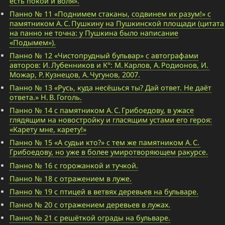
есть покой и воля».
Панно № 11 «Поднимем стаканы, содвинем их разум!» с
памятником А. С. Пушкину на Пушкинской площади (цитата
на панно не точна: у Пушкина было написание
«Подымем»).
Панно № 12 «Чистопрудный бульвар» с автографами
авторов: И. Лубенников и К°: М. Карлов, А. Родионов, И.
Можар, Р. Кузнецов, А. Чугунов, 2007.
Панно № 13 «Русь, куда несёшься ты? Дай ответ. Не даёт
ответа.» Н. В. Гоголь.
Панно № 14 с памятником А. С. Грибоедову, в ужасе
глядящим на новостройку и гласящим устами его героя:
«Карету мне, карету!»
Панно № 15 «А судьи кто?» с тем же памятником А. С.
Грибоедову, но уже в более умиротворяющем ракурсе.
Панно № 16 с горожанкой и тучкой.
Панно № 18 с отражением в луже.
Панно № 19 с птицей в ветвях деревьев на бульваре.
Панно № 20 с отражением деревьев в лужах.
Панно № 21 с решёткой ограды на бульваре.