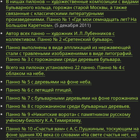
В нишах пилонов — художественные композиции с видами
Бульварного кольца, горожан старой Москвы, а также
связанные с классическими литературными
произведениями. Панно № 1 «Где мои семнадцать лет? На
Большом Каретном».
(5 декабря 2011)
Автор всех панно — художник И. Л. Лубенников с
коллективом. Панно № 2 «Сретенский бульвар».
Панно выполнены в виде аппликаций из нержавеющей
стали с травлеными изображениями в виде литографий.
Панно № 3 с горожанами среди деревьев бульвара.
Всего на пилонах установлено 22 панно. Панно № 4 с
облаком на небе.
Панно № 5 с деревьями на фоне неба.
Панно № 6 с летящей птицей.
Панно № 7 с бульварными деревьями на фоне горожанина
Панно № 8 с горожанином среди бульварных деревьев.
Панно № 9 «Никитские ворота» с памятником русскому
учёному-биологу К. А. Тимирязеву.
Панно № 10 «Счастья вам» с А. С. Пушкиным, тоскующим на
фоне здания XXI века со словами «На свете счастья нет, но