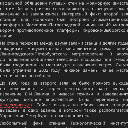
кафельной облицовки путевых стен на мраморную (вместе
с этим были утрачены светильники-бра, освещение было
заменено на закарнизное). Интересный факт: второй зал
станции для экономии был построен асимметричным:
платформа Московско-Петроградской линии на 40 метров
короче противоположной платформы Кировско-Выборгской
линии.
На стене перехода между двумя залами станции долгие годы
находилась монументальная металлическая схема линий
Ленинградского-Петербургского метрополитена. В эпоху
до появления мобильных телефонов площадка под схемой
была традиционным местом для назначения встреч. Схема
была утрачена в 2002 году, никакой замены на её месте
не появилось по сей день.
До 1980 года из второго зала не было прямого выхода
на поверхность, а торец центрального зала венчало
изречение В. И. Ленина о чудесах техники и завоеваниях
культуры, которое впоследствии было перенесено на
Академическую
. Сейчас выходы из обоих залов станции
выведены в одно здание, в котором также располагается
Управление Петербургского метрополитена.
Любопытный факт: станция Технологический институт