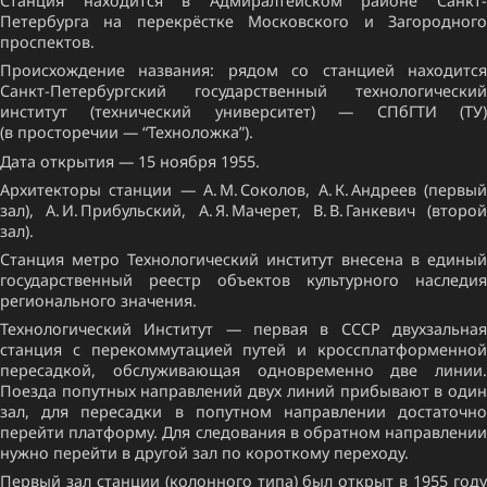
Станция находится в Адмиралтейском районе Санкт-
Петербурга на перекрёстке Московского и Загородного
проспектов.
Происхождение названия: рядом со станцией находится
Санкт-Петербургский государственный технологический
институт (технический университет) — СПбГТИ (ТУ)
(в просторечии — “Техноложка”).
Дата открытия — 15 ноября 1955.
Архитекторы станции — А. М. Соколов, А. К. Андреев (первый
зал), А. И. Прибульский, А. Я. Мачерет, В. В. Ганкевич (второй
зал).
Станция метро Технологический институт внесена в единый
государственный реестр объектов культурного наследия
регионального значения.
Технологический Институт — первая в СССР двухзальная
станция с перекоммутацией путей и кроссплатформенной
пересадкой, обслуживающая одновременно две линии.
Поезда попутных направлений двух линий прибывают в один
зал, для пересадки в попутном направлении достаточно
перейти платформу. Для следования в обратном направлении
нужно перейти в другой зал по короткому переходу.
Первый зал станции (колонного типа) был открыт в 1955 году