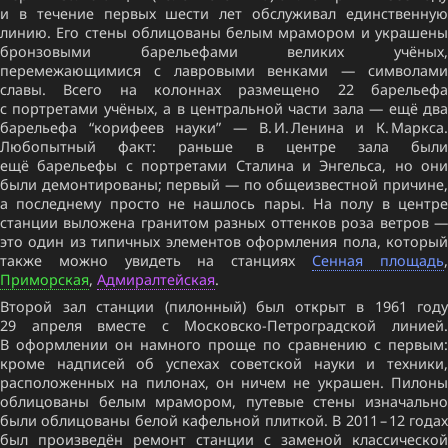
и в течение первых шести лет обслуживал единственную
линию. Его стены облицованы белым мрамором и украшены
бронзовыми барельефами великих учёных,
перемежающимися с лавровыми венками — символами
славы. Всего на колоннах размещено 22 барельефа
с портретами учёных, а в центральной части зала — ещё два
барельефа “корифеев науки” — В. И. Ленина и К. Маркса.
Любопытный факт: раньше в центре зала были
ещё барельефы с портретами Сталина и Энгельса, но они
были демонтированы; первый — по общеизвестной причине,
а последнему просто не нашлось пары. На полу в центре
станции выложена гранитом разных оттенков роза ветров —
это один из типичных элементов оформления пола, который
также можно увидеть на станциях
Сенная площадь
Приморская
,
Адмиралтейская
.
Второй зал станции (пилонный) был открыт в 1961 году
29 апреля вместе с Московско-Петроградской линией.
В оформлении он намного проще по сравнению с первым:
кроме надписей об успехах советской науки и техники,
расположенных на пилонах, он ничем не украшен. Пилоны
облицованы белым мрамором, путевые стены изначально
были облицованы белой кафельной плиткой. В 2011 – 12 годах
был произведён ремонт станции с заменой классической