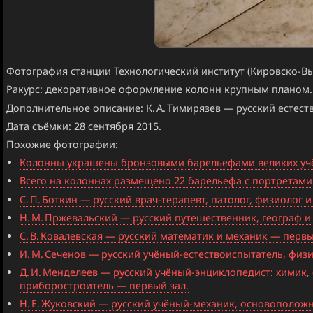
Фотография станции Технологический институт (Кировско-Вы
Ракурс: декоративное оформление колонн крупным планом.
Дополнительное описание: К. А. Тимирязев — русский естест
Дата съёмки: 28 сентября 2015.
Похожие фотографии:
Колонны украшены бронзовыми барельефами великих учён
Всего на колоннах размещено 22 барельефа с портретами 
С. П. Боткин — русский врач-терапевт, патолог, физиолог
Н. М. Пржевальский — русский путешественник, географ и
С. В. Ковалевская — русский математик и механик — первы
И. М. Сеченов — русский учёный-естествоиспытатель, физи
Д. И. Менделеев — русский учёный-энциклопедист: химик, 
приборостроитель — первый зал.
Н. Е. Жуковский — русский учёный-механик, основополож