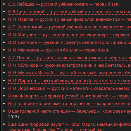
С. В. Лебедев — русский учёный-химик — первый зал.
К. Э. Циолковский — русский учёный по теоретическим в
И. П. Павлов — русский учёный-физиолог, вивисектор — п
А. П. Карпинский — русский учёный-геолог, палеонтолог 
И. В. Мичурин — русский биолог и селекционер — первый 
В. М. Бехтерев — русский психиатр, невропатолог, физиоло
И. И. Мечников — русский биолог — первый зал.
А. С. Попов — русский физик и электротехник, изобретате
П. Н. Яблочков — русский электротехник и изобретатель,
Н. Н. Миклухо-Маклай — русский этнограф, антрополог, б
Н. И. Пирогов — русский хирург, учёный-анатом, естество
Н. И. Лобачевский — русский математик, создатель неевк
Иван Фёдоров — первый русский книгопечатник — первый
На половине колонн вместо портретов — лавровые венки.
В центральной части станции — барельефы “корифеев науки
2015)
Ещё один “корифей науки” — Карл Маркс, немецкий филос
демонтажа барельефа Сталина — первый зал.