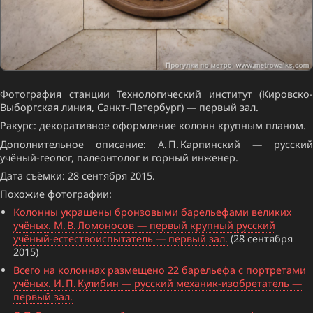
Фотография станции Технологический институт (Кировско-
Выборгская линия, Санкт-Петербург) — первый зал.
Ракурс: декоративное оформление колонн крупным планом.
Дополнительное описание: А. П. Карпинский — русский
учёный-геолог, палеонтолог и горный инженер.
Дата съёмки: 28 сентября 2015.
Похожие фотографии:
Колонны украшены бронзовыми барельефами великих
учёных. М. В. Ломоносов — первый крупный русский
учёный-естествоиспытатель — первый зал.
(28 сентября
2015)
Всего на колоннах размещено 22 барельефа с портретами
учёных. И. П. Кулибин — русский механик-изобретатель —
первый зал.