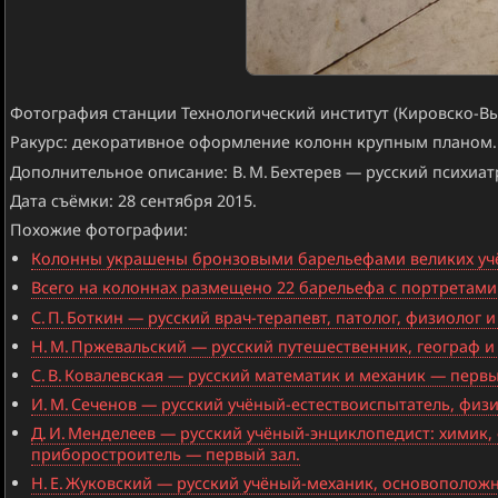
Фотография станции Технологический институт (Кировско-Вы
Ракурс: декоративное оформление колонн крупным планом.
Дополнительное описание: В. М. Бехтерев — русский психиатр
Дата съёмки: 28 сентября 2015.
Похожие фотографии:
Колонны украшены бронзовыми барельефами великих учён
Всего на колоннах размещено 22 барельефа с портретами 
С. П. Боткин — русский врач-терапевт, патолог, физиолог
Н. М. Пржевальский — русский путешественник, географ и
С. В. Ковалевская — русский математик и механик — первы
И. М. Сеченов — русский учёный-естествоиспытатель, физи
Д. И. Менделеев — русский учёный-энциклопедист: химик, 
приборостроитель — первый зал.
Н. Е. Жуковский — русский учёный-механик, основополож