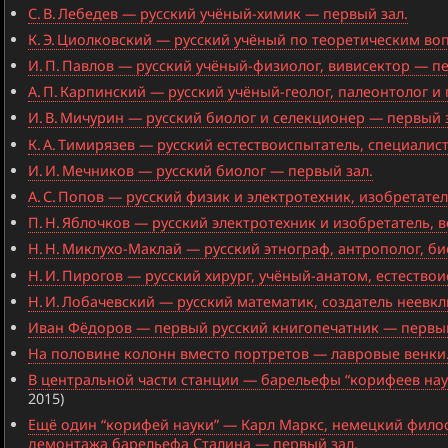
С. В. Лебедев — русский учёный-химик — первый зал.
К. Э. Циолковский — русский учёный по теоретическим в
И. П. Павлов — русский учёный-физиолог, вивисектор — п
А. П. Карпинский — русский учёный-геолог, палеонтолог 
И. В. Мичурин — русский биолог и селекционер — первый 
К. А. Тимирязев — русский естествоиспытатель, специали
И. И. Мечников — русский биолог — первый зал.
А. С. Попов — русский физик и электротехник, изобретате
П. Н. Яблочков — русский электротехник и изобретатель,
Н. Н. Миклухо-Маклай — русский этнограф, антрополог, б
Н. И. Пирогов — русский хирург, учёный-анатом, естество
Н. И. Лобачевский — русский математик, создатель неевк
Иван Фёдоров — первый русский книгопечатник — первый
На половине колонн вместо портретов — лавровые венки.
В центральной части станции — барельефы “корифеев науки
2015)
Ещё один “корифей науки” — Карл Маркс, немецкий филос
демонтажа барельефа Сталина — первый зал.