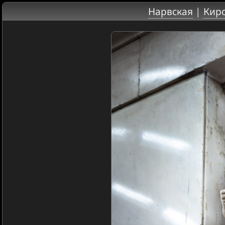
Нарвская
|
Киро