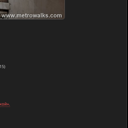
15)
кой».