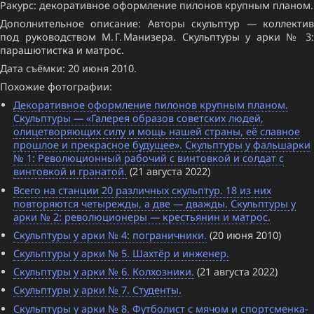
Ракурс: декоративное оформление пилонов крупным планом.
Дополнительное описание: Авторы скульптур — коллектив
под руководством М. Г. Манизера. Скульптуры у арки № 3:
парашютистка и матрос.
Дата съёмки: 20 июня 2010.
Похожие фотографии:
Декоративное оформление пилонов крупным планом.
Скульптуры — «Галерея образов советских людей,
олицетворяющих силу и мощь нашей страны, её славное
прошлое и прекрасное будущее». Скульптуры у фальшарки
№ 1: Революционный рабочий с винтовкой и солдат с
винтовкой и гранатой.
(21 августа 2022)
Всего на станции 20 различных скульптур. 18 из них
повторяются четырежды, а две — дважды. Скульптуры у
арки № 2: революционеры — крестьянин и матрос.
Скульптуры у арки № 4: пограничники.
(20 июня 2010)
Скульптуры у арки № 5. Шахтёр и инженер.
Скульптуры у арки № 6. Колхозники.
(21 августа 2022)
Скульптуры у арки № 7. Студенты.
Скульптуры у арки № 8. Футболист с мячом и спортсменка-