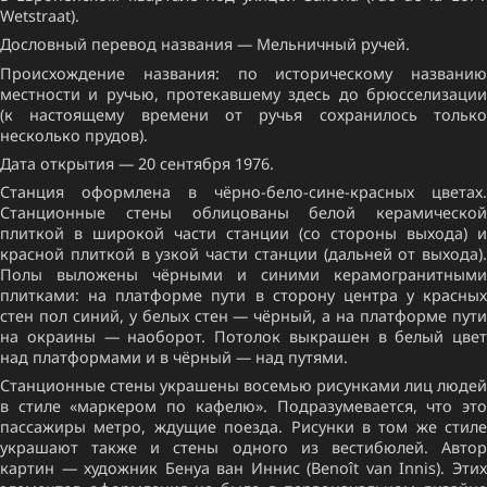
Wetstraat).
Дословный перевод названия — Мельничный ручей.
Происхождение названия: по историческому названию
местности и ручью, протекавшему здесь до брюсселизации
(к настоящему времени от ручья сохранилось только
несколько прудов).
Дата открытия — 20 сентября 1976.
Станция оформлена в чёрно-бело-сине-красных цветах.
Станционные стены облицованы белой керамической
плиткой в широкой части станции (со стороны выхода) и
красной плиткой в узкой части станции (дальней от выхода).
Полы выложены чёрными и синими керамогранитными
плитками: на платформе пути в сторону центра у красных
стен пол синий, у белых стен — чёрный, а на платформе пути
на окраины — наоборот. Потолок выкрашен в белый цвет
над платформами и в чёрный — над путями.
Станционные стены украшены восемью рисунками лиц людей
в стиле «маркером по кафелю». Подразумевается, что это
пассажиры метро, ждущие поезда. Рисунки в том же стиле
украшают также и стены одного из вестибюлей. Автор
картин — художник Бенуа ван Иннис (Benoît van Innis). Этих