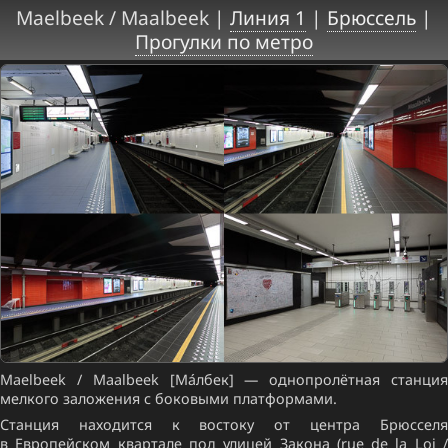
Maelbeek / Maalbeek |
Линия 1
|
Брюссель
|
Прогулки по метро
Maelbeek / Maalbeek [Ма́лбек] — однопролётная станция
мелкого заложения с боковыми платформами.
Станция находится к востоку от центра Брюсселя
в Европейском квартале под улицей Закона (rue de la Loi /