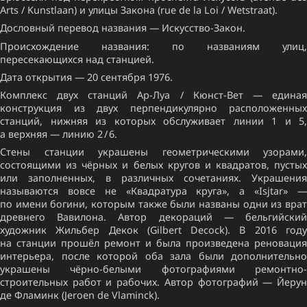
Arts / Kunstlaan) и улицы Закона (rue de la Loi / Wetstraat).
Дословный перевод названия — Искусство-Закон.
Происхождение названия: по названиям улиц,
пересекающихся над станцией.
Дата открытия — 20 сентября 1976.
Комплекс двух станций Ар-Луа / Кюнст-Вет — единая
конструкция из двух перпендикулярно расположенных
станций, нижняя из которых обслуживает линии 1 и 5,
а верхняя — линию 2 / 6.
Стены станции украшены геометрическими узорами,
состоящими из чёрных и белых кругов и квадратов, пустых
или заполненных, в различных сочетаниях. Украшения
называются вовсе не «Квадратура круга», а «Isjtar» —
по имени богини, которым также были названы одни из врат
древнего Вавилона. Автор декораций — бельгийский
художник Жильбер Декок (Gilbert Decock). В 2016 году
на станции прошёл ремонт и была произведена реновация
интерьера, после которой оба зала были дополнительно
украшены чёрно-белыми фотографиями ремонтно-
строительных работ и рабочих. Автор фотографий — Йерун
де Фламинк (Jeroen de Vlaminck).