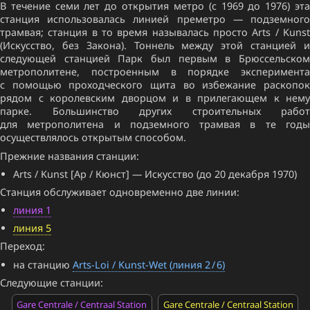
В течение семи лет до открытия метро (c 1969 до 1976) эта
станция использовалась линией преметро — подземного
трамвая; станция в то время называлась просто Arts / Kunst
(Искусство, без Закона). Тоннель между этой станцией и
следующей станцией Парк был первым в Брюссельском
метрополитене, построенным в порядке эксперимента
с помощью проходческого щита во избежание раскопок
рядом с королевским дворцом и в прилегающем к нему
парке. Большинство других строительных работ
для метрополитена и подземного трамвая в те годы
осуществлялось открытым способом.
Прежние названия станции:
Arts / Kunst [Ар / Кюнст] — Искусство (до 20 декабря 1970)
Станция обслуживает одновременно две линии:
линия 1
линия 5
Переход:
на станцию
Arts-Loi / Kunst-Wet (линия 2 / 6)
Следующие станции:
Gare Centrale / Centraal Station
Gare Centrale / Centraal Station