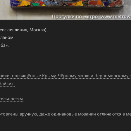
вская линия, Москва).
планом.
ба».
аики, посвящённые Крыму, Чёрному морю и Черноморскому фл
Чайки».
ельностям.
товлены вручную, даже одинаковые мозаики отличаются в мел