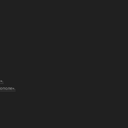
».
ополе».