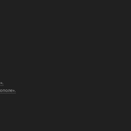
».
ополе».