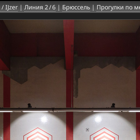
 / IJzer
|
Линия 2 / 6
|
Брюссель
|
Прогулки по м