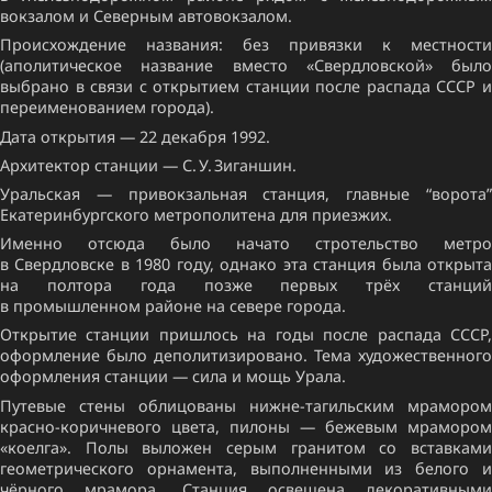
вокзалом и Северным автовокзалом.
Происхождение названия: без привязки к местности
(аполитическое название вместо «Свердловской» было
выбрано в связи с открытием станции после распада СССР и
переименованием города).
Дата открытия — 22 декабря 1992.
Архитектор станции — С. У. Зиганшин.
Уральская — привокзальная станция, главные “ворота”
Екатеринбургского метрополитена для приезжих.
Именно отсюда было начато стротельство метро
в Свердловске в 1980 году, однако эта станция была открыта
на полтора года позже первых трёх станций
в промышленном районе на севере города.
Открытие станции пришлось на годы после распада СССР,
оформление было деполитизировано. Тема художественного
оформления станции — сила и мощь Урала.
Путевые стены облицованы нижне-тагильским мрамором
красно-коричневого цвета, пилоны — бежевым мрамором
«коелга». Полы выложен серым гранитом со вставками
геометрического орнамента, выполненными из белого и
чёрного мрамора. Станция освещена декоративными