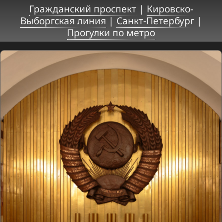
Гражданский проспект
|
Кировско-
Выборгская линия
|
Санкт-Петербург
|
Прогулки по метро