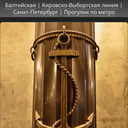
Балтийская
|
Кировско-Выборгская линия
|
Санкт-Петербург
|
Прогулки по метро