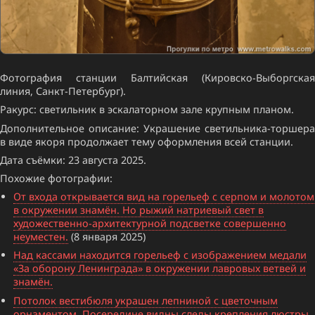
Фотография станции Балтийская (Кировско-Выборгская
линия, Санкт-Петербург).
Ракурс: светильник в эскалаторном зале крупным планом.
Дополнительное описание: Украшение светильника-торшера
в виде якоря продолжает тему оформления всей станции.
Дата съёмки: 23 августа 2025.
Похожие фотографии:
От входа открывается вид на горельеф с серпом и молотом
в окружении знамён. Но рыжий натриевый свет в
художественно-архитектурной подсветке совершенно
неуместен.
(8 января 2025)
Над кассами находится горельеф с изображением медали
«За оборону Ленинграда» в окружении лавровых ветвей и
знамён.
Потолок вестибюля украшен лепниной с цветочным
орнаментом. Посередине видны следы крепления люстры,