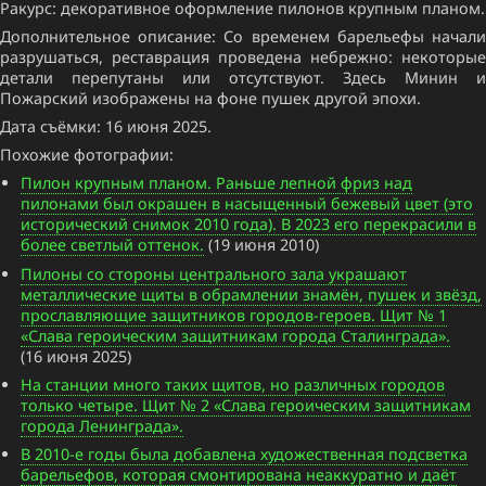
Ракурс: декоративное оформление пилонов крупным планом.
Дополнительное описание: Со временем барельефы начали
разрушаться, реставрация проведена небрежно: некоторые
детали перепутаны или отсутствуют. Здесь Минин и
Пожарский изображены на фоне пушек другой эпохи.
Дата съёмки: 16 июня 2025.
Похожие фотографии:
Пилон крупным планом. Раньше лепной фриз над
пилонами был окрашен в насыщенный бежевый цвет (это
исторический снимок 2010 года). В 2023 его перекрасили в
более светлый оттенок.
(19 июня 2010)
Пилоны со стороны центрального зала украшают
металлические щиты в обрамлении знамён, пушек и звёзд,
прославляющие защитников городов-героев. Щит № 1
«Слава героическим защитникам города Сталинграда».
(16 июня 2025)
На станции много таких щитов, но различных городов
только четыре. Щит № 2 «Слава героическим защитникам
города Ленинграда».
В 2010-е годы была добавлена художественная подсветка
барельефов, которая смонтирована неаккуратно и даёт