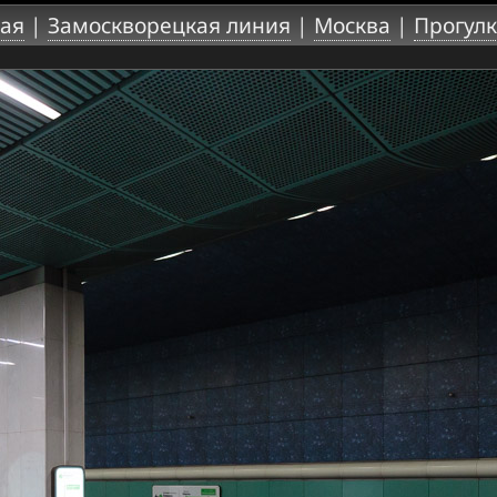
ая
|
Замоскворецкая линия
|
Москва
|
Прогулк