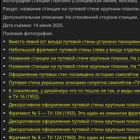
Фотография станции Пыхтино (Солнцевская линия, Москва).
Ракурс: название станции на путевой стене крупным планом.
Дополнительное описание: На стеклянной стороне станции.
Дата съёмки: 14 июня 2025.
Похожие фотографии:
Вместо левой (от входа) путевой стены устроено панорамн
Небольшой фрагмент путевой стены слева у входа отдела
Название станции на путевой стене крупным планом. На ст
Название станции на путевой стене крупным планом. На “
Оформление путевых стен посвящено истории самолётов «Т
Путевая стена украшены эскизами силуэтов самолётов «ТУ» 
К сожалению, у дизайнера что-то пошло не так, и виды не
и ТУ-16 (1952).
Декоративное оформление путевой стены крупным планом. 
Фрагмент № 5 — ТУ-104 (1955). Это один из немногих фра
Декоративное оформление путевой стены крупным планом.
Декоративное оформление путевой стены крупным планом. 
Фрагмент № 8 — ТУ-124 (1960). Это один из немногих фра