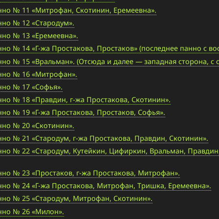
но № 11 «Митрофан, Скотинин, Еремеевна».
но № 12 «Стародум».
но № 13 «Еремеевна».
 № 14 «Г-жа Простакова, Простаков» (последнее панно с во
 № 15 «Вральман». (Отсюда и далее — западная сторона, с се
нно № 16 «Митрофан».
но № 17 «Софья».
о № 18 «Правдин, г-жа Простакова, Скотинин».
о № 19 «Г-жа Простакова, Простаков, Софья».
но № 20 «Скотинин».
о № 21 «Стародум, г-жа Простакова, Правдин, Скотинин».
о № 22 «Стародум, Кутейкин, Цифиркин, Вральман, Правдин,
о № 23 «Простаков, г-жа Простакова, Митрофан».
о № 24 «Г-жа Простакова, Митрофан, Тришка, Еремеевна».
но № 25 «Стародум, Митрофан, Скотинин».
но № 26 «Милон».