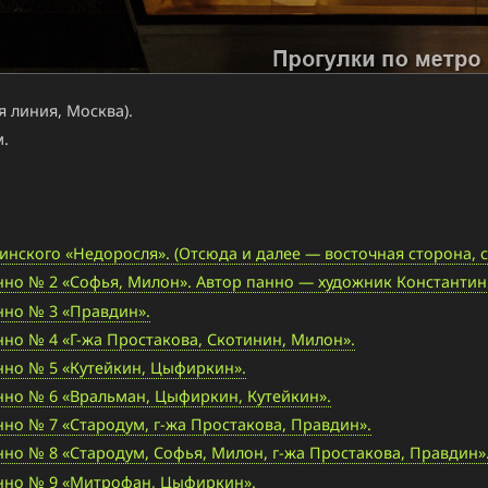
 линия, Москва).
.
кого «Недоросля». (Отсюда и далее — восточная сторона, с 
о № 2 «Софья, Милон». Автор панно — художник Константин 
но № 3 «Правдин».
о № 4 «Г-жа Простакова, Скотинин, Милон».
но № 5 «Кутейкин, Цыфиркин».
но № 6 «Вральман, Цыфиркин, Кутейкин».
о № 7 «Стародум, г-жа Простакова, Правдин».
о № 8 «Стародум, Софья, Милон, г-жа Простакова, Правдин»
нно № 9 «Митрофан, Цыфиркин».