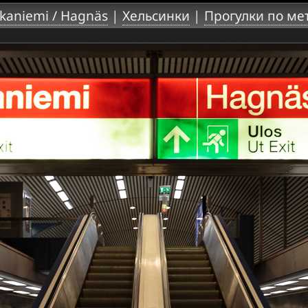
kaniemi / Hagnäs
|
Хельсинки
|
Прогулки по ме