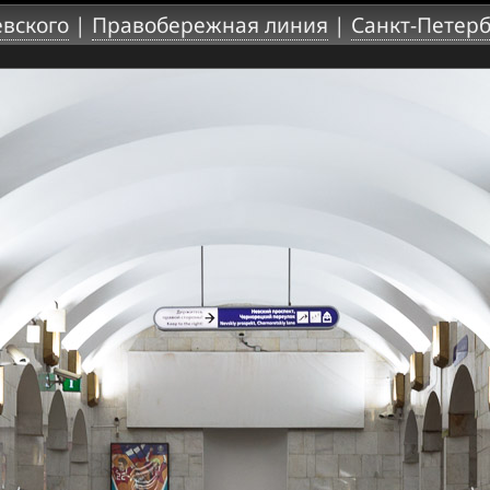
вского
|
Правобережная линия
|
Санкт-Петерб