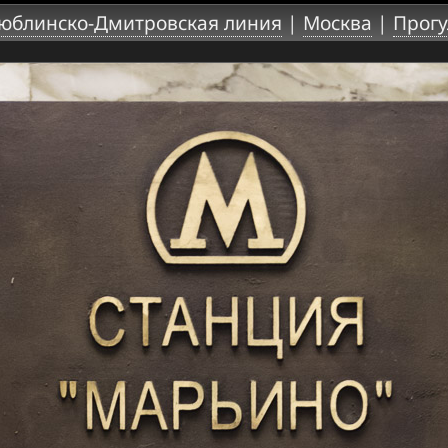
юблинско-Дмитровская линия
|
Москва
|
Прогу