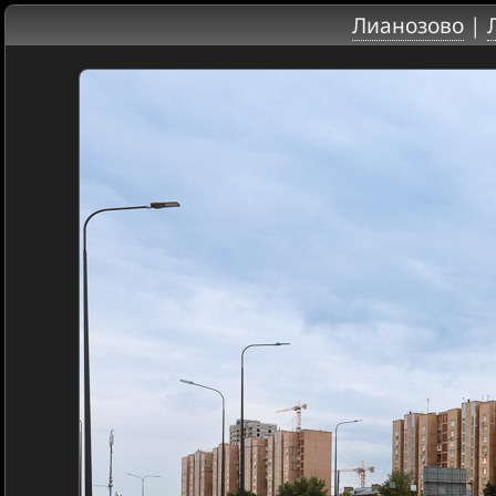
Лианозово
|