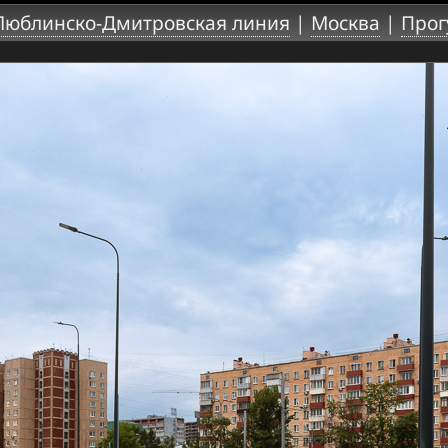
Люблинско-Дмитровская линия
|
Москва
|
Прог