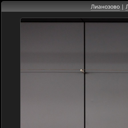
Лианозово
|