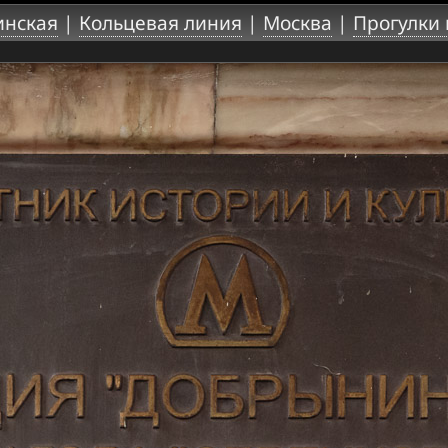
нская
|
Кольцевая линия
|
Москва
|
Прогулки 