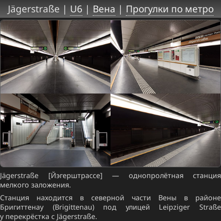
Jägerstraße |
U6
|
Вена
|
Прогулки по метро
Jägerstraße [Йэгерштрассе] — однопролётная станция
мелкого заложения.
Станция находится в северной части Вены в районе
Бригиттенау (Brigittenau) под улицей Leipziger Straße
у перекрёстка с Jägerstraße.