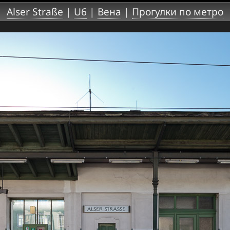
Alser Straße
|
U6
|
Вена
|
Прогулки по метро