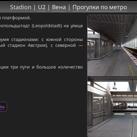
Stadion |
U2
|
Вена
|
Прогулки по метро
ой платформой.
опольдштадт (Leopoldstadt) на улице
вумя стадионами: с южной стороны
ный стадион Австрии), с северной —
ции три пути и большое количество
cke