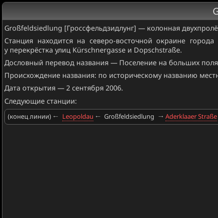
G
Großfeldsiedlung [Гроссфельдзидлунг] — колонная двухпрол
Станция находится на северо-восточной окраине города 
у перекрёстка улиц Kürschnergasse и Dopschstraße.
Дословный перевод названия — Поселение на больших поля
Происхождение названия: по историческому названию мест
Дата открытия — 2 сентября 2006.
Следующие станции:
(конец линии)
Leopoldau
Großfeldsiedlung
Aderklaaer Straße