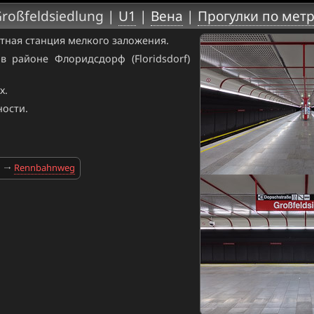
roßfeldsiedlung |
U1
|
Вена
|
Прогулки по мет
ётная станция мелкого заложения.
в районе Флоридсдорф (Floridsdorf)
х.
ности.
Rennbahnweg