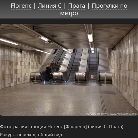
Florenc
|
Линия C
|
Прага
|
Прогулки по
метро
Фотография станции Florenc [Фло́ренц] (линия C, Прага).
Ракурс: переход, общий вид.