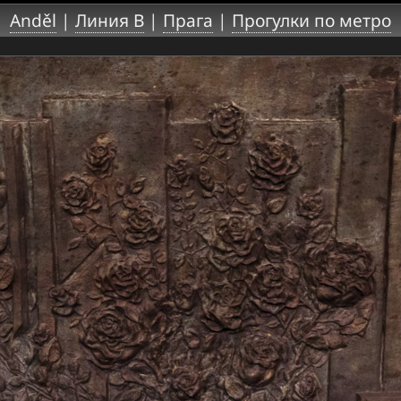
Anděl
|
Линия B
|
Прага
|
Прогулки по метро