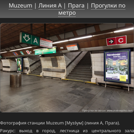
Muzeum
|
Линия A
|
Прага
|
Прогулки по
метро
Фотография станции Muzeum [Музэ́ум] (линия A, Прага).
Ракурс: выход в город, лестница из центрального зала