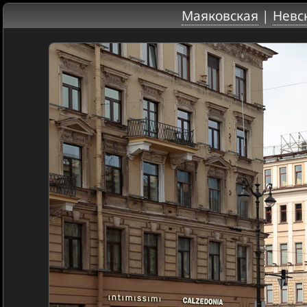
Маяковская
|
Невс