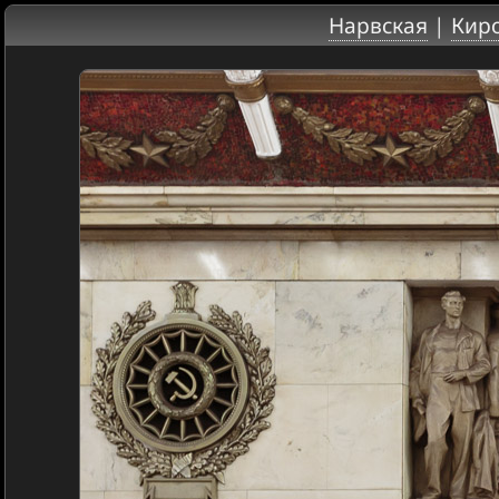
Нарвская
|
Киро