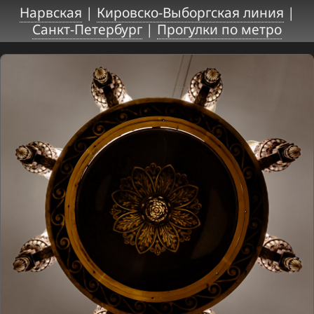
Нарвская
|
Кировско-Выборгская линия
|
Санкт-Петербург
|
Прогулки по метро