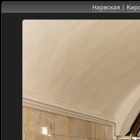
Нарвская
|
Киро