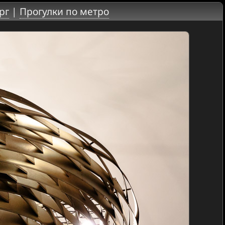
рг
|
Прогулки по метро