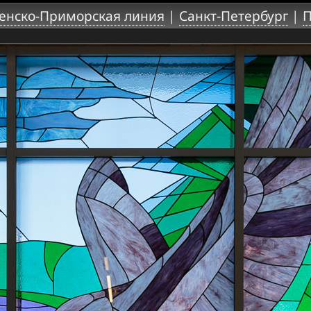
енско-Приморская линия
|
Санкт-Петербург
|
П