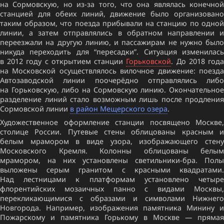
на Сормовскую, но из-за того, что она являлась конечной
станцией для обеих линий, движение было организовано
таким образом, что поезда прибывали на станцию по одной
линии, а затем отправлялись в обратном направлении и
переезжали на другую линию, и пассажирам не нужно было
никуда переходить для “пересадки”. Ситуация изменилась
в 2012 году с открытием станции
Горьковской
. До 2018 год
на Московской осуществлялось вилочное движение: поезда
Автозаводской линии поочерёдно отправлялись либо
на Горьковскую, либо на Сормовскую линию. Окончательное
разделение линий стало возможным лишь после продления
Сормовской линии
в район Мещерского озера
.
Художественное оформление станции посвящено Москве,
столице России. Путевые стены облицованы красным и
белым мрамором в виде узора, изображающего стену
Московского Кремля. Колонны облицованы белым
мрамором, на них установлены светильники-бра. Полы
выложены серым гранитом с красными квадратами.
Над лестницами к платформам установлено четыре
флорентийских мозаичных панно с видами Москвы,
перекликающимися с образами и символами Нижнего
Новгорода. Например, изображения памятника Минину и
Пожарскому и памятника Горькому в Москве — прямая