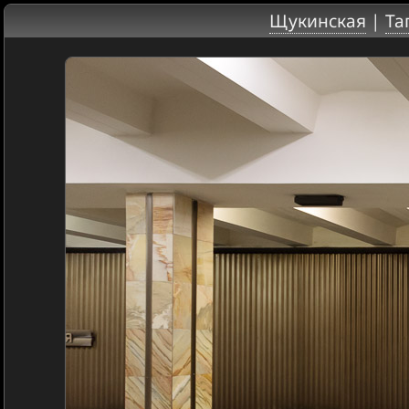
Щукинская
|
Та