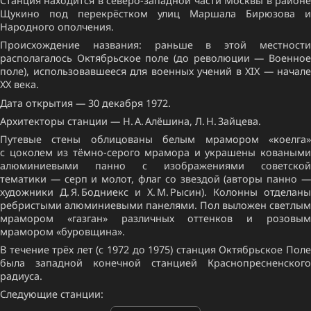
Станция находится в северо-западной части Москвы в районе
Щукино под перекрёстком улиц Маршала Бирюзова и
Народного ополчения.
Происхождение названия: раньше в этой местности
располагалось Октябрьское поле (до революции — Военное
поле), использовавшееся для военных учений в XIX — начале
XX века.
Дата открытия — 30 декабря 1972.
Архитекторы станции — Н. А. Алёшина, Л. Н. Зайцева.
Путевые стены облицованы белым мрамором «коелга»
с цоколем из тёмно-серого мрамора и украшены коваными
алюминиевыми панно с изображениями советской
тематики — серп и молот, флаг со звездой (авторы панно —
художники Д. Я. Бодниекс и Х. М. Рысин). Колонны отделаны
ребристыми алюминиевыми панелями. Пол выложен светлым
мрамором «газган» различных оттенков и розовым
мрамором «буровщина».
В течение трёх лет (с 1972 до 1975) станция Октябрьское Поле
была западной конечной станцией Краснопресненского
радиуса.
Следующие станции: