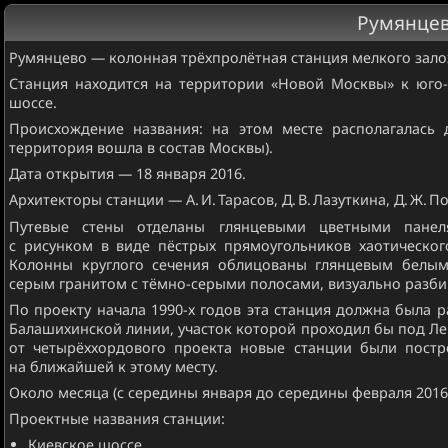
Румянце
Румянцево — колонная трёхпролётная станция мелкого зал
Станция находится на территории «Новой Москвы» к юго-
шоссе.
Происхождение названия: на этом месте располагалась 
территория вошла в состав Москвы).
Дата открытия — 18 января 2016.
Архитекторы станции — А. И. Тарасов, Д. В. Лазуткина, Д. Ж. П
Путевые стены отделаны глянцевыми цветными панел
с рисунком в виде пёстрых прямоугольников хаотическог
Колонны круглого сечения облицованы глянцевым белым
серым гранитом с тёмно-серыми полосами, визуально разб
По проекту начала 1990-х годов эта станция должна была р
Балашихинской линии, участок которой проходил бы под Ле
от четырёххордового проекта новые станции были пост
на ближайшей к этому месту.
Около месяца (с середины января до середины февраля 2016
Проектные названия станции:
Киевское шоссе