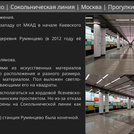
во |
Сокольническая линия
|
Москва
|
Прогулки
ожения.
западу от МКАД в начале Киевского
деревня Румянцево (в 2012 году её
олякова.
ями из искусственных материалов
о расположения и разного размера.
 материалом. Пол выложен светло-
ивающими его на квадраты.
асполагаться на хордовой Ясеневско-
нинским проспектом. Но из-за отказа
роены на Сокольнической линии как
) станция Румянцево была конечной.