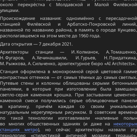
около перекрёстка с Молдавской и Малой Филёвской
улицами.
Происхождение названия: одноимённо с пересадочной
станцией Филёвской и Арбатско-Покровской линий,
названной по названию района, в память о городе Кунцево,
располагавшемся на этом месте до 1960 года.
Дата открытия — 7 декабря 2021.
Архитекторы станции — И. Колманок, А. Томашенко,
Н. Фугаров, А. Хечинашвили, И. Гурьев, Н. Придаткина,
М. Рыжкова, А. Сильченко, архитектурное бюро «AI Architects».
Станция оформлена в монохромной серой цветовой гамме
контрастных оттенков — от самых тёмных до самых светлых.
Путевые стены и колонны облицованы серыми бетонными
панелями, в которые при изготовлении была замешана
светло-серая каменная крошка. При застывании цементно-
каменной смеси получились серые облицовочные панели
в крапинку, причём каждая со своим уникальным
натуральным нерегулярным рисунком. В советские времена
по такой технологии изготавливали «наливные полы»
во многих общественных зданиях (и даже на
некоторых
станциях метро
), но сейчас архитекторы назвали эт
технологию «стилистикой античной мозаики тераццо».