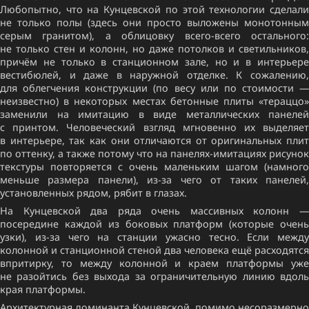
Любопытно, что на Кунцевской по этой технологии сделали
не только полы (здесь они просто выложены монотонным
серым гранитом), а облицовку всего-всего остального:
не только стен и колонн, но даже потолков и светильников,
причём не только в станционном зале, но и в интерьере
вестибюлей, и даже в наружной отделке. К сожалению,
для облегчения конструкции (по весу или по стоимости —
неизвестно) в некоторых местах бетонные плиты «тераццо»
заменили на имитацию в виде металлических панелей
с принтом. Человеческий взгляд мгновенно их выделяет
в интерьере, так как они отличаются от оригинальных плит
по оттенку, а также потому что на панелях-имитациях рисунок
текстуры повторяется с очень маленьким шагом (намного
меньше размера панели), из-за чего от таких панелей,
установленных рядом, рябит в глазах.
На Кунцевской два ряда очень массивных колонн —
посередине каждой из боковых платформ (которые очень
узки), из-за чего на станции ужасно тесно. Если между
колонной и станционной стеной два человека ещё расходятся
впритирку, то между колонной и краем платформы уже
не разойтись без выхода за ограничительную линию вдоль
края платформы.
Архитектурная доминанта Кунцевской, помимо несоразмерно