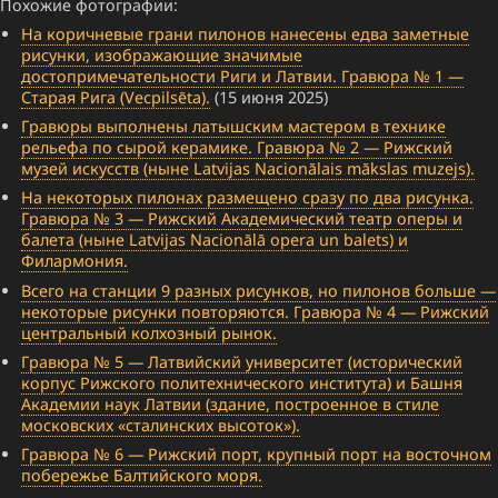
Похожие фотографии:
На коричневые грани пилонов нанесены едва заметные
рисунки, изображающие значимые
достопримечательности Риги и Латвии. Гравюра № 1 —
Старая Рига (Vecpilsēta).
(15 июня 2025)
Гравюры выполнены латышским мастером в технике
рельефа по сырой керамике. Гравюра № 2 — Рижский
музей искусств (ныне Latvijas Nacionālais mākslas muzejs).
На некоторых пилонах размещено сразу по два рисунка.
Гравюра № 3 — Рижский Академический театр оперы и
балета (ныне Latvijas Nacionālā opera un balets) и
Филармония.
Всего на станции 9 разных рисунков, но пилонов больше —
некоторые рисунки повторяются. Гравюра № 4 — Рижский
центральный колхозный рынок.
Гравюра № 5 — Латвийский университет (исторический
корпус Рижского политехнического института) и Башня
Академии наук Латвии (здание, построенное в стиле
московских «сталинских высоток»).
Гравюра № 6 — Рижский порт, крупный порт на восточном
побережье Балтийского моря.